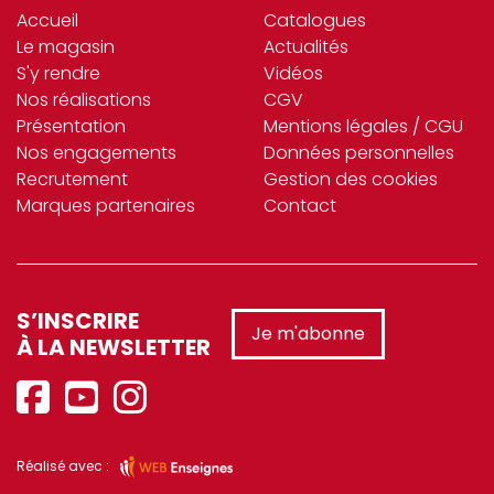
Accueil
softclean (3)
Catalogues
Le magasin
Actualités
SOLIA (22)
S'y rendre
Vidéos
Nos réalisations
CGV
SONOLYS (95)
Présentation
Mentions légales / CGU
Nos engagements
SPAAS (26)
Données personnelles
Recrutement
Gestion des cookies
SPONTEX (3)
Marques partenaires
Contact
st_ckel (2)
STAUB (40)
S’INSCRIRE
stil (6)
Je m'abonne
À LA NEWSLETTER
SUN (3)
TABLECRAFT (44)
TARRERIAS_BONJEAN (15)
Réalisé avec :