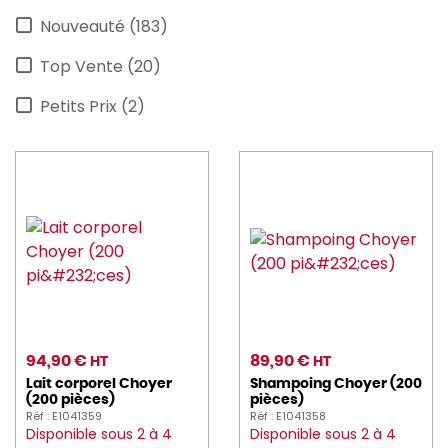
Nouveauté (183)
astera (4)
Top Vente (20)
AU_NAIN (7)
Petits Prix (2)
AVERY (9)
barbecook (12)
BARTSCHER (41)
befor (1)
BEQUET (9)
BERARD (6)
BLANCO (1)
94,90 €
89,90 €
HT
HT
Lait corporel Choyer
Shampoing Choyer (200
blendtec (3)
(200 pièces)
pièces)
Réf : E1041359
Réf : E1041358
BONNET (24)
Disponible sous 2 à 4
Disponible sous 2 à 4