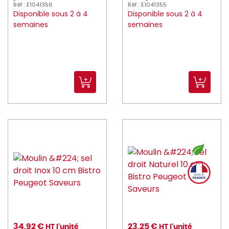
Réf : E1041356
Réf : E1041355
churchill (905)
Disponible sous 2 à 4
Disponible sous 2 à 4
semaines
semaines
CIF (7)
COGIR (33)
Couzon (50)
Cristal_d_Arques (4)
CRUSHGRIND (3)
DADAUX (2)
DALEBROOK (15)
DE_BUYER (141)
DEGLON (131)
DEGRENNE (200)
34,92 €
23,25 €
HT l'unité
HT l'unité