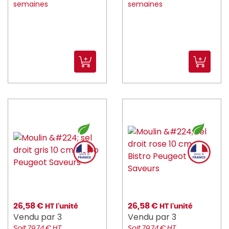
semaines
semaines
kuantom (2)
L_TELLIER (66)
LA_ROCHERE (54)
LACOR (133)
LE_VRAI (5)
LELU (8)
lemarquier (8)
lesnouvellespailles (4)
LIBBEY (1)
LUIGI_BORMIOLI (91)
26,58 €
26,58 €
HT l'unité
HT l'unité
Luminarc (102)
Vendu par 3
Vendu par 3
Soit 79,74 € HT
Soit 79,74 € HT