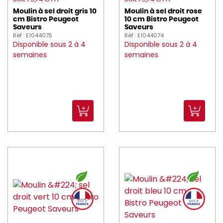
MAPA (9)
Moulin à sel droit gris 10
Moulin à sel droit rose
cm Bistro Peugeot
10 cm Bistro Peugeot
MASTRAD (2)
Saveurs
Saveurs
Réf : E1044075
Réf : E1044074
Disponible sous 2 à 4
MAUVIEL (60)
Disponible sous 2 à 4
semaines
semaines
MEALPLAK (32)
Medard_de_Noblat (89)
melform (10)
MICROPLANE (3)
MOLINEL (418)
montandor (2)
moom (7)
MR_PROPRE (3)