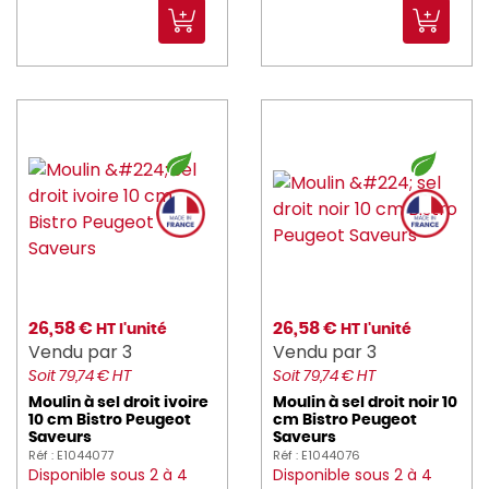
ICE_BAG (1)
imperia (10)
jri (7)
JVD (39)
KASUMI (18)
KENWOOD (1)
KITCHENAID (1)
26,58 €
26,58 €
KLEANING_ESSENTIALS (26)
HT l'unité
HT l'unité
Vendu par 3
Vendu par 3
KOLOSSAL (1)
Soit 79,74 € HT
Soit 79,74 € HT
Moulin à sel droit ivoire
Moulin à sel droit noir 10
kraft_you (2)
10 cm Bistro Peugeot
cm Bistro Peugeot
Saveurs
Saveurs
Réf : E1044077
Réf : E1044076
KRAMPOUZ (13)
Disponible sous 2 à 4
Disponible sous 2 à 4