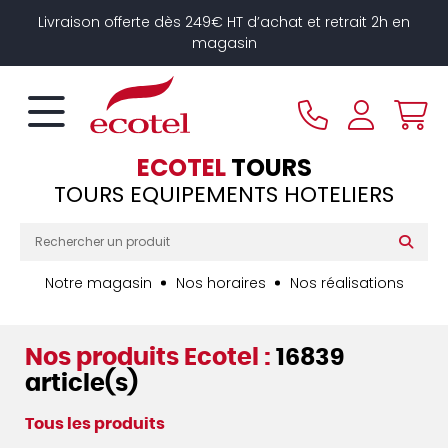
Panneau de gestion des cookies
Livraison offerte dès 249€ HT d’achat et retrait 2h en
magasin
ECOTEL
TOURS
TOURS EQUIPEMENTS HOTELIERS
Notre magasin
Nos horaires
Nos réalisations
Nos produits Ecotel :
16839
article(s)
Tous les produits