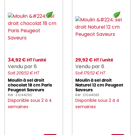
foh (57)
GASTRONUM (5)
GILAC (136)
gimetal (23)
GOBEL (69)
34,92 €
29,92 €
HT l'unité
HT l'unité
Vendu par 6
Vendu par 6
HAIKU (6)
Soit 209,52 € HT
Soit 179,52 € HT
Moulin à sel droit
Moulin à sel droit
HAMILTON_BEACH (3)
chocolat 18 cm Paris
Naturel 12 cm Peugeot
Peugeot Saveurs
Saveurs
HASSON (127)
Réf : E1044090
Réf : E1044085
Disponible sous 2 à 4
Disponible sous 2 à 4
hendi (18)
semaines
semaines
heva (4)
HUHTAMAKI (16)