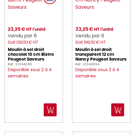
earthessentials (49)
eclatdefrance (2)
electrolux (1)
23,25 €
33,25 €
HT l'unité
HT l'unité
Vendu par 6
Vendu par 6
enova (5)
Soit 139,50 € HT
Soit 199,50 € HT
essentialcollection (151)
Moulin à sel droit
Moulin à sel droit
chocolat 10 cm Bistro
transparent 12 cm
Peugeot Saveurs
Nancy Peugeot Saveurs
ETERNUM (213)
Réf : E1044099
Réf : E1044094
Disponible sous 2 à 4
Disponible sous 2 à 4
EXEOL (18)
semaines
semaines
FAIRY (4)
fimm (4)
FINZY (2)
FISCHER (17)
FLEXMOB (487)