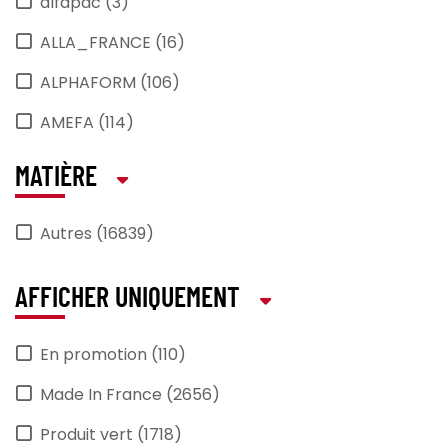
alfapac (3)
ALLA_FRANCE (16)
ALPHAFORM (106)
AMEFA (114)
ANIMO (22)
MATIÈRE
ANTIKAL (1)
Autres (16839)
APS (431)
araven (2)
AFFICHER UNIQUEMENT
Arcoroc (464)
En promotion (110)
ARCOS (32)
Made In France (2656)
ARIEL (1)
Produit vert (1718)
ARTMENU (2)