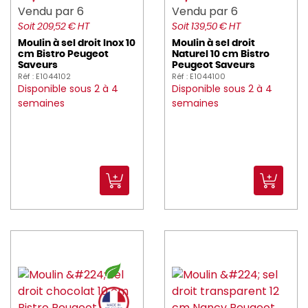
delaroca (10)
Vendu par 6
Vendu par 6
Soit 209,52 € HT
Soit 139,50 € HT
DELCOUPE (8)
Moulin à sel droit Inox 10
Moulin à sel droit
cm Bistro Peugeot
Naturel 10 cm Bistro
DELONGHI_KENWOO (1)
Saveurs
Peugeot Saveurs
Réf : E1044102
Réf : E1044100
Disponible sous 2 à 4
DELTA (7)
Disponible sous 2 à 4
semaines
semaines
deren (1)
DITO_SAMA (18)
DOMESTOS (1)
Dudson_1800 (567)
DUNI (173)
DURALEX (39)
DYNAMIC (28)