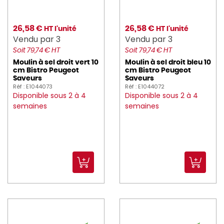
NORDWAYS (409)
NUMATIC (6)
26,58 €
26,58 €
HT l'unité
HT l'unité
Vendu par 3
Vendu par 3
overone (4)
Soit 79,74 € HT
Soit 79,74 € HT
PANIBOIS (8)
Moulin à sel droit vert 10
Moulin à sel droit bleu 10
cm Bistro Peugeot
cm Bistro Peugeot
Saveurs
Saveurs
PARANOCTA (8)
Réf : E1044073
Réf : E1044072
Disponible sous 2 à 4
Disponible sous 2 à 4
peugeot_saveurs (239)
semaines
semaines
PILLIVUYT (44)
PINTINOX (66)
PIO_TAVOLA (9)
PLASTOREX (66)
PLATEMATE (2)
PLATEX (239)