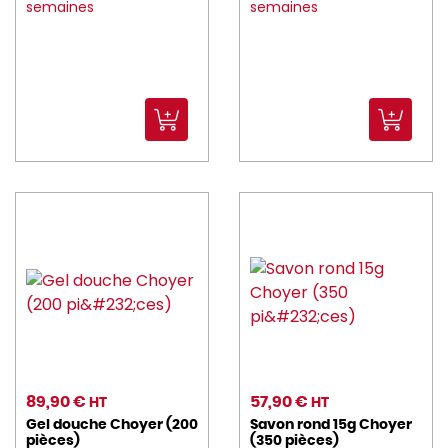
semaines
semaines
BORMIOLI_ROCCO (157)
brc (11)
CADDIE_HOTEL (6)
CAMBRO (260)
CANDOLA (15)
caray (3)
CARTY (6)
CGMP (15)
CHAUD_DEVANT (112)
CHEF_SOMMELIER (151)
89,90 €
57,90 €
HT
HT
choyer (6)
Gel douche Choyer (200
Savon rond 15g Choyer
pièces)
(350 pièces)