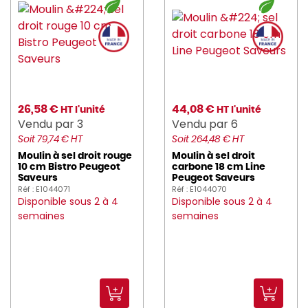
PRESSART (2)
PRO_COOKER (246)
pro_equip (21)
PRO_MUNDI (898)
26,58 €
44,08 €
HT l'unité
HT l'unité
Vendu par 3
Vendu par 6
PROBBAX (98)
Soit 79,74 € HT
Soit 264,48 € HT
Moulin à sel droit rouge
Moulin à sel droit
PROOF (72)
10 cm Bistro Peugeot
carbone 18 cm Line
Saveurs
Peugeot Saveurs
PUJADAS (57)
Réf : E1044071
Réf : E1044070
Disponible sous 2 à 4
Disponible sous 2 à 4
RAK (3012)
semaines
semaines
REVOL (575)
ROBOT_COUPE (137)
ROBUR (467)