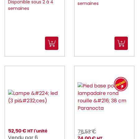
NORDWAYS (409)
Disponible sous 2 à 4
semaines
semaines
NUMATIC (6)
overone (4)
PANIBOIS (8)
PARANOCTA (8)
peugeot_saveurs (239)
PILLIVUYT (44)
PINTINOX (66)
PIO_TAVOLA (9)
PLASTOREX (66)
PLATEMATE (2)
78,53 €
52,50 €
HT l'unité
PLATEX (239)
Vendu par 6
74,00 €
HT