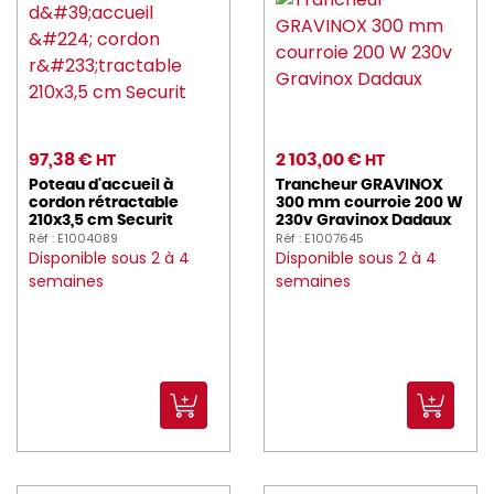
earthessentials (49)
eclatdefrance (2)
electrolux (1)
enova (5)
97,38 €
2 103,00 €
HT
HT
essentialcollection (151)
Poteau d'accueil à
Trancheur GRAVINOX
cordon rétractable
300 mm courroie 200 W
ETERNUM (213)
210x3,5 cm Securit
230v Gravinox Dadaux
Réf : E1004089
Réf : E1007645
Disponible sous 2 à 4
Disponible sous 2 à 4
EXEOL (18)
semaines
semaines
FAIRY (4)
fimm (4)
FINZY (2)
FISCHER (17)
FLEXMOB (487)