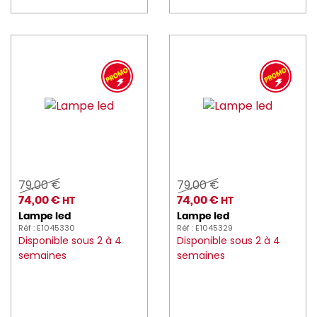
ICE_BAG (1)
imperia (10)
jri (7)
JVD (39)
KASUMI (18)
KENWOOD (1)
79,00 €
79,00 €
KITCHENAID (1)
74,00 €
74,00 €
HT
HT
KLEANING_ESSENTIALS (26)
Lampe led
Lampe led
Réf : E1045330
Réf : E1045329
Disponible sous 2 à 4
Disponible sous 2 à 4
KOLOSSAL (1)
semaines
semaines
kraft_you (2)
KRAMPOUZ (13)