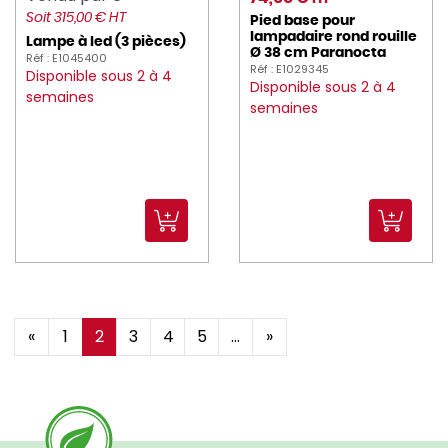
Soit 315,00 € HT
Pied base pour
PRESSART (2)
lampadaire rond rouille
Lampe à led (3 pièces)
Ø 38 cm Paranocta
Réf : E1045400
Réf : E1029345
PRO_COOKER (246)
Disponible sous 2 à 4
Disponible sous 2 à 4
semaines
semaines
pro_equip (21)
PRO_MUNDI (898)
PROBBAX (98)
PROOF (72)
PUJADAS (57)
RAK (3012)
«
1
2
3
4
5
...
»
REVOL (575)
ROBOT_COUPE (137)
ROBUR (467)