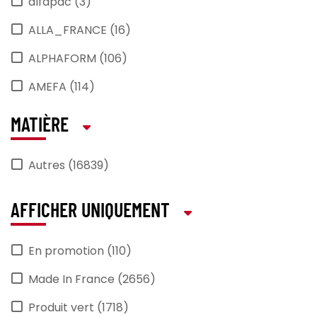
alfapac (3)
ALLA_FRANCE (16)
ALPHAFORM (106)
AMEFA (114)
ANIMO (22)
MATIÈRE
ANTIKAL (1)
Autres (16839)
APS (431)
araven (2)
AFFICHER UNIQUEMENT
Arcoroc (464)
En promotion (110)
ARCOS (32)
Made In France (2656)
ARIEL (1)
Produit vert (1718)
ARTMENU (2)