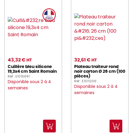
foh (57)
GASTRONUM (5)
GILAC (136)
gimetal (23)
GOBEL (69)
43,32 €
32,61 €
HT
HT
Cuillère bleu silicone
Plateau traiteur rond
HAIKU (6)
19,3x4 cm Saint Romain
noir carton Ø 26 cm (100
Réf : E1015691
pièces)
HAMILTON_BEACH (3)
Disponible sous 2 à 4
Réf : E1011206
Disponible sous 2 à 4
semaines
semaines
HASSON (127)
hendi (18)
heva (4)
HUHTAMAKI (16)