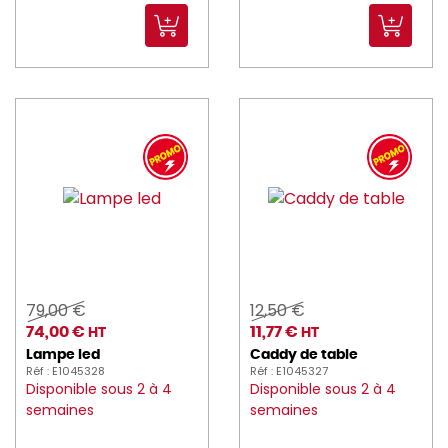
kuantom (2)
L_TELLIER (66)
LA_ROCHERE (54)
LACOR (133)
LE_VRAI (5)
LELU (8)
lemarquier (8)
lesnouvellespailles (4)
79,00 €
12,50 €
74,00 €
11,77 €
HT
HT
LIBBEY (1)
Lampe led
Caddy de table
Réf : E1045328
Réf : E1045327
LUIGI_BORMIOLI (91)
Disponible sous 2 à 4
Disponible sous 2 à 4
semaines
semaines
Luminarc (102)