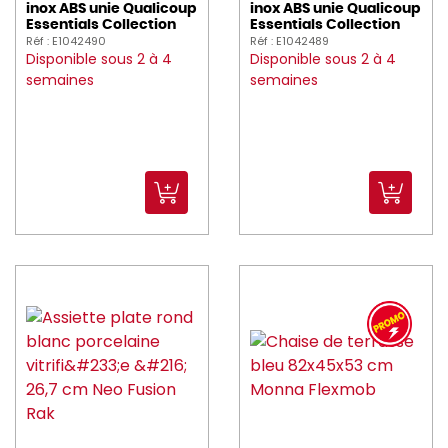
inox ABS unie Qualicoup
inox ABS unie Qualicoup
churchill (905)
Essentials Collection
Essentials Collection
Réf : E1042490
Réf : E1042489
CIF (7)
Disponible sous 2 à 4
Disponible sous 2 à 4
semaines
semaines
COGIR (33)
Couzon (50)
Cristal_d_Arques (4)
CRUSHGRIND (3)
DADAUX (2)
DALEBROOK (15)
DE_BUYER (141)
DEGLON (131)
DEGRENNE (200)