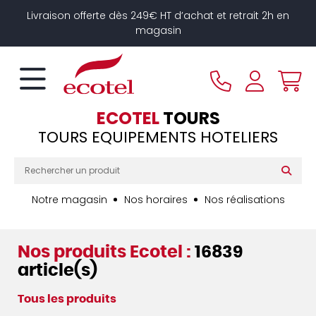
Panneau de gestion des cookies
Livraison offerte dès 249€ HT d’achat et retrait 2h en
magasin
ECOTEL
TOURS
TOURS EQUIPEMENTS HOTELIERS
Notre magasin
Nos horaires
Nos réalisations
Nos produits Ecotel :
16839
article(s)
Tous les produits