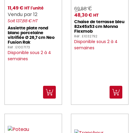
delaroca (10)
69,88 €
11,49 €
HT l'unité
Vendu par 12
DELCOUPE (8)
48,30 €
HT
Soit 137,88 € HT
Chaise de terrasse bleu
DELONGHI_KENWOO (1)
82x45x53 cm Monna
Assiette plate rond
Flexmob
blanc porcelaine
Réf : E1032792
DELTA (7)
vitrifiée Ø 26,7 cm Neo
Disponible sous 2 à 4
Fusion Rak
Réf : E1007173
semaines
deren (1)
Disponible sous 2 à 4
semaines
DITO_SAMA (18)
DOMESTOS (1)
Dudson_1800 (567)
DUNI (173)
DURALEX (39)
DYNAMIC (28)