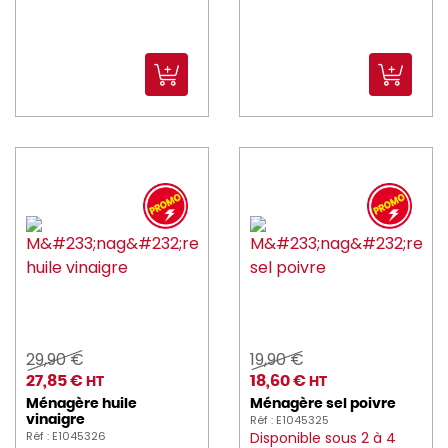
MAPA (9)
MASTRAD (2)
MAUVIEL (60)
MEALPLAK (32)
Medard_de_Noblat (89)
melform (10)
MICROPLANE (3)
MOLINEL (418)
montandor (2)
29,90 €
19,90 €
moom (7)
27,85 €
18,60 €
HT
HT
Ménagère huile
Ménagère sel poivre
MR_PROPRE (3)
Réf : E1045325
vinaigre
Réf : E1045326
Disponible sous 2 à 4