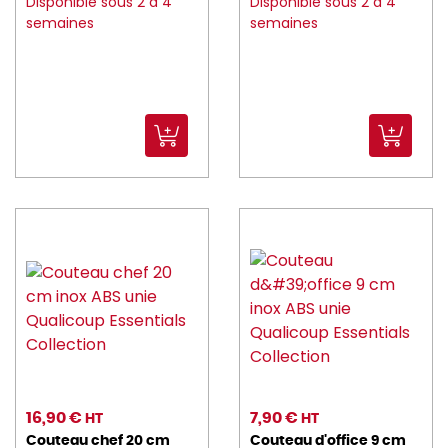
Disponible sous 2 à 4
Disponible sous 2 à 4
semaines
semaines
BORMIOLI_ROCCO (157)
brc (11)
CADDIE_HOTEL (6)
CAMBRO (260)
CANDOLA (15)
caray (3)
CARTY (6)
CGMP (15)
CHAUD_DEVANT (112)
CHEF_SOMMELIER (151)
16,90 €
7,90 €
HT
HT
choyer (6)
Couteau chef 20 cm
Couteau d'office 9 cm