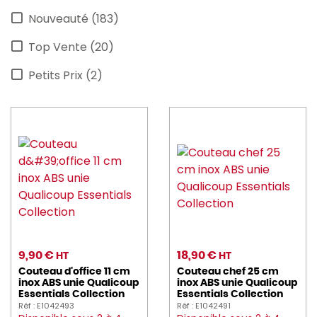
Nouveauté (183)
astera (4)
Top Vente (20)
AU_NAIN (7)
Petits Prix (2)
AVERY (9)
barbecook (12)
BARTSCHER (41)
befor (1)
BEQUET (9)
BERARD (6)
BLANCO (1)
9,90 €
18,90 €
HT
HT
Couteau d'office 11 cm
Couteau chef 25 cm
blendtec (3)
inox ABS unie Qualicoup
inox ABS unie Qualicoup
Essentials Collection
Essentials Collection
BONNET (24)
Réf : E1042493
Réf : E1042491