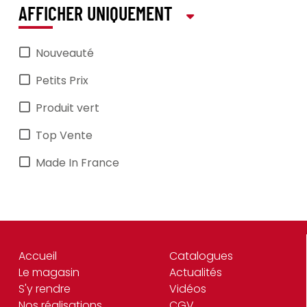
AFFICHER UNIQUEMENT
Nouveauté
Petits Prix
Produit vert
Top Vente
Made In France
Accueil
Catalogues
Le magasin
Actualités
S'y rendre
Vidéos
Nos réalisations
CGV