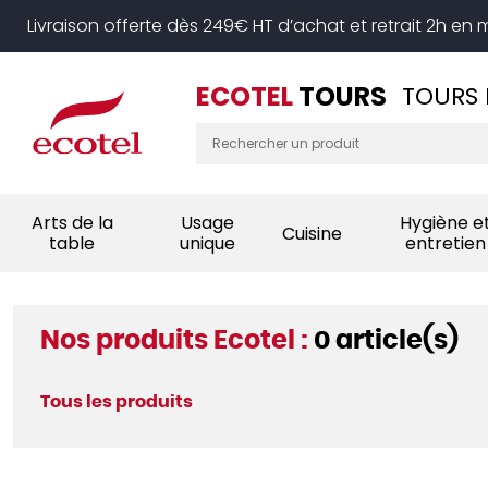
Panneau de gestion des cookies
Livraison offerte dès 249€ HT d’achat et retrait 2h en
ECOTEL
TOURS
TOURS 
Arts de la
Usage
Hygiène e
Cuisine
table
unique
entretien
Nos produits Ecotel :
0 article(s)
Tous les produits