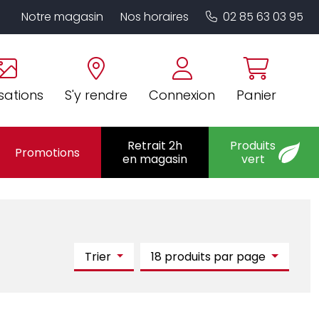
Notre magasin
Nos horaires
02 85 63 03 95
sations
S'y rendre
Connexion
Panier
Retrait 2h
Produits
Promotions
en magasin
vert
Trier
18 produits par page